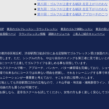
■
第八回：ゴルフが上達する秘訣 左足上がりのわな
■
第九回：ゴルフが上達する秘訣 左足下がりのわな
■
第十回：ゴルフが上達する秘訣 アプローチのこつ
OP
東京のゴルフレッスン・ラウンドレッスン
東京のゴルフ体験レッスン
東京の安い
会員様ページ
ラウンドレッスン情報
講師スケジュール
ご友人ご紹介キャンペーン
東京都渋谷区桜丘町、渋谷駅西口徒歩2分にある定額制でゴルフレッスン受け放題の
を運営します。ただ、シングルの方も、やはり自分のスイングを第三者に見て欲しいと
本当にコースで上達してゴルフライフを楽しめる事を目指しています。
ルフスクールで唯一、アプローチ、バンカー、パター練習場を完備しており、ショー
場で出来るのにコースでは出来ない理由を把握し、それをトレーニングする事で本
ュニケーションが一番重要と考えており、そこを大切に指導いたします。
立地としても渋谷駅西口2分の立地なので、ＪＲ山手線・埼京線・湘南新宿ライン、
沿線の方も通うのが可能です。
お探しなら、是非当スクールを試してください。女性の方も多く楽しく安心してゴ