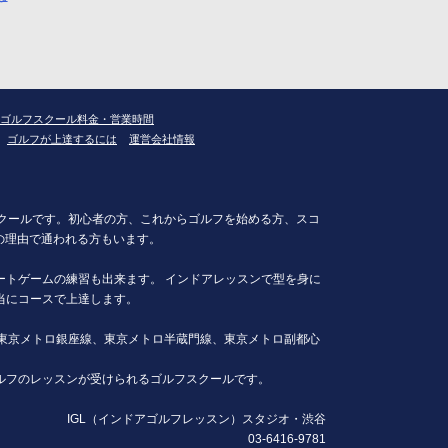
ゴルフスクール料金・営業時間
ゴルフが上達するには
運営会社情報
スクールです。初心者の方、これからゴルフを始める方、スコ
の理由で通われる方もいます。
トゲームの練習も出来ます。 インドアレッスンで型を身に
当にコースで上達します。
東京メトロ銀座線、東京メトロ半蔵門線、東京メトロ副都心
ルフのレッスンが受けられるゴルフスクールです。
IGL（インドアゴルフレッスン）スタジオ・渋谷
03-6416-9781