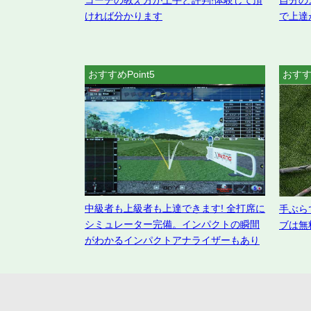
コーチの教え方が上手と評判!体験して頂
自分の
ければ分かります
で上達
おすすめPoint5
おすすめ
中級者も上級者も上達できます! 全打席に
手ぶら
シミュレーター完備。インパクトの瞬間
ブは無
がわかるインパクトアナライザーもあり