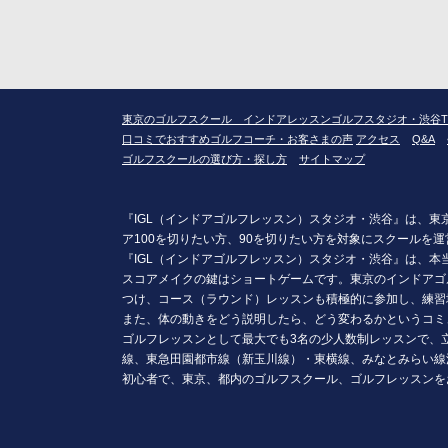
東京のゴルフスクール インドアレッスンゴルフスタジオ・渋谷T
口コミでおすすめゴルフコーチ・お客さまの声
アクセス
Q&A
ゴルフスクールの選び方・探し方
サイトマップ
『IGL（インドアゴルフレッスン）スタジオ・渋谷』は、
ア100を切りたい方、90を切りたい方を対象にスクール
『IGL（インドアゴルフレッスン）スタジオ・渋谷』は、
スコアメイクの鍵はショートゲームです。東京のインドアゴ
つけ、コース（ラウンド）レッスンも積極的に参加し、練習
また、体の動きをどう説明したら、どう変わるかというコミ
ゴルフレッスンとして最大でも3名の少人数制レッスンで、
線、東急田園都市線（新玉川線）・東横線、みなとみらい線
初心者で、東京、都内のゴルフスクール、ゴルフレッスンを