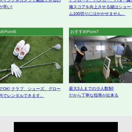
スイングをカメラで確認できるの
アプローチ、バンカー、パター練
が早い!
備スコアを向上させる鍵はショー
ム100切りにはかかせません。
Point6
おすすめPoint7
最大3人までの少人数制!
でOK! クラブ、シューズ、グロー
だから丁寧な指導が出来る
料でレンタルできます。