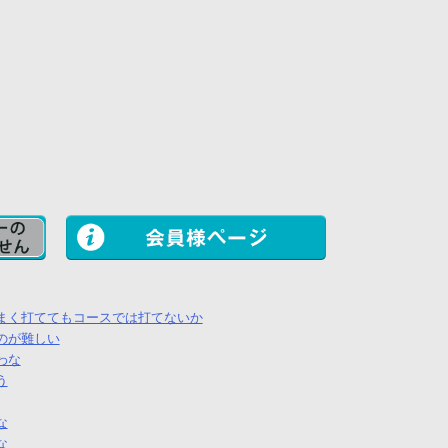
まく打ててもコースでは打てないか
のが難しい
わな
う
な
な