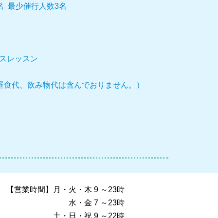
4名 最少催行人数3名
ースレッスン
昼食代、飲み物代は含んでおりません。）
【営業時間】月・火・木 9 ～23時
水・金 7 ～23時
土・日・祝 9 ～22時