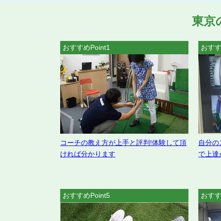
東京
おすすめPoint1
おすすめ
コーチの教え方が上手と評判!体験して頂
自分の
ければ分かります
で上達
おすすめPoint5
おすすめ