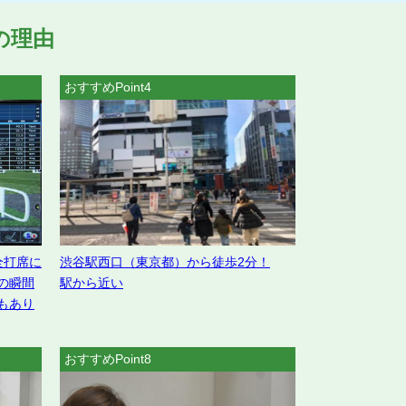
の理由
おすすめPoint4
全打席に
渋谷駅西口（東京都）から徒歩2分！
の瞬間
駅から近い
もあり
おすすめPoint8