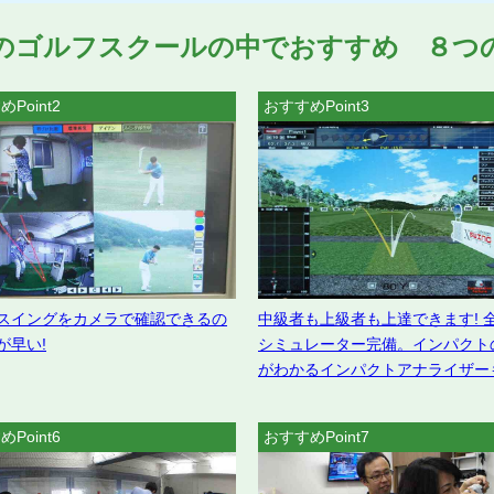
のゴルフスクールの中でおすすめ ８つ
Point2
おすすめPoint3
スイングをカメラで確認できるの
中級者も上級者も上達できます! 
が早い!
シミュレーター完備。インパクト
がわかるインパクトアナライザー
Point6
おすすめPoint7