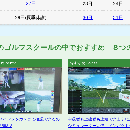
22日
23日
24日
29日(夏季休講)
30日
31日
のゴルフスクールの中でおすすめ ８つ
Point2
おすすめPoint3
スイングをカメラで確認できるの
中級者も上級者も上達できます! 
が早い!
シミュレーター完備。インパクト