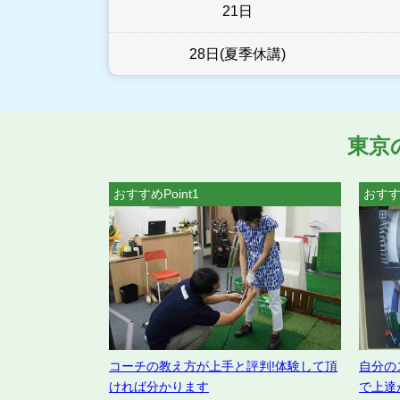
21日
28日(夏季休講)
東京
おすすめPoint1
おすすめ
コーチの教え方が上手と評判!体験して頂
自分の
ければ分かります
で上達