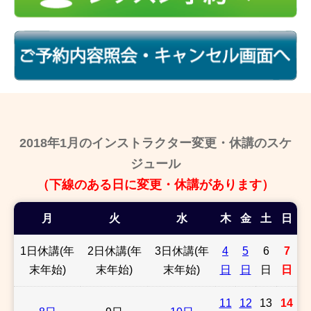
2018年1月のインストラクター変更・休講のスケ
ジュール
（下線のある日に変更・休講があります）
月
火
水
木
金
土
日
1日休講(年
2日休講(年
3日休講(年
4
5
6
7
末年始)
末年始)
末年始)
日
日
日
日
11
12
13
14