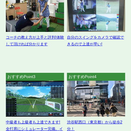
コーチの教え方が上手と評判!体験
自分のスイングをカメラで確認で
して頂ければ分かります
きるので上達が早い!
おすすめPoint3
おすすめPoint4
中級者も上級者も上達できます!
渋谷駅西口（東京都）から徒歩2
全打席にシミュレーター完備。イ
分！