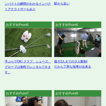
駅から近い
ンパクトの瞬間がわかるインパク
トアナライザーもあり
おすすめPoint5
おすすめPoint6
最大3人までの少人数制!
手ぶらでOK! クラブ、シューズ、
だから丁寧な指導が出来る
グローブは無料でレンタルできま
す。
おすすめPoint7
おすすめPoint8