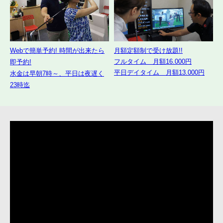
Webで簡単予約! 時間が出来たら
月額定額制で受け放題!!
フルタイム 月額16.000円
即予約!
平日デイタイム 月額13.000円
水金は早朝7時～、平日は夜遅く
23時迄