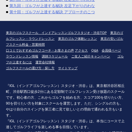
■
第九回：ゴルフが上達する秘訣 左足下がりのわな
■
第十回：ゴルフが上達する秘訣 アプローチのこつ
東京のゴルフスクール インドアレッスンゴルフスタジオ・渋谷TOP
東京のゴ
ルフレッスン・ラウンドレッスン
東京のゴルフ体験レッスン
東京の安いゴル
フスクール料金・営業時間
口コミでおすすめゴルフコーチ・お客さまの声
アクセス
Q&A
会員様ページ
ラウンドレッスン情報
講師スケジュール
ご友人ご紹介キャンペーン
ゴル
フが上達するには
運営会社情報
ゴルフスクールの選び方・探し方
サイトマップ
『IGL（インドアゴルフレッスン）スタジオ・渋谷』は、東京都渋谷区桜丘
町、渋谷駅西口徒歩2分にある定額制でゴルフレッスン受け放題のスクール
です。初心者の方、これからゴルフを始める方、スコア100を切りたい方、
90を切りたい方を対象にスクールを運営します。ただ、シングルの方も、
やはり自分のスイングを第三者に見て欲しいとの理由で通われる方もいま
す。
『IGL（インドアゴルフレッスン）スタジオ・渋谷』は、本当にコースで上
達してゴルフライフを楽しめる事を目指しています。