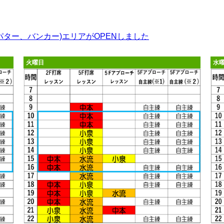
、パター、バンカー)エリアがOPENしました
火曜日
水